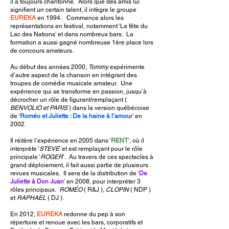
il a toujours chantonné. Alors que des amis lui
signifient un certain talent, il intègre le groupe
EUREKA
en 1994. Commence alors les
représentations en festival, notamment ‘La fête du
Lac des Nations’ et dans nombreux bars. La
formation a aussi gagné nombreuse 1ère place lors
de concours amateurs.
Au début des années 2000,
Tommy
expérimente
d’autre aspect de la chanson en intégrant des
troupes de comédie musicale amateur. Une
expérience qui se transforme en passion, jusqu’à
décrocher un rôle de figurant/remplaçant (
BENVOLIO et PARIS
) dans la version québécoise
de ‘
Roméo et Juliette : De la haine à l’amou
r’ en
2002.
Il réitère l’expérience en 2005 dans ‘
RENT
’, où il
interprète ‘
STEVE
’ et est remplaçant pour le rôle
principale ‘
ROGER
’. Au travers de ces spectacles à
grand déploiement, il fait aussi partie de plusieurs
revues musicales. Il sera de la distribution de ‘
De
Juliette à Don Juan
’ en 2008, pour interpréter 3
rôles principaux.
ROMÉO
( R&J ),
CLOPIN
( NDP )
et
RAPHAEL
( DJ ).
En 2012,
EUREKA
redonne du pep à son
répertoire et renoue avec les bars, corporatifs et